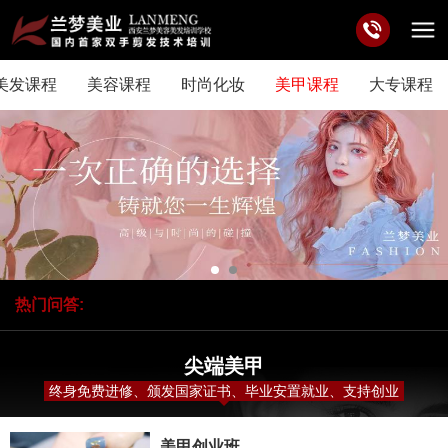
美发课程
美容课程
时尚化妆
美甲课程
大专课程
热门问答:
专业学校和职业类院校有什么区别？
尖端美甲
终身免费进修、颁发国家证书、毕业安置就业、支持创业
美甲创业班