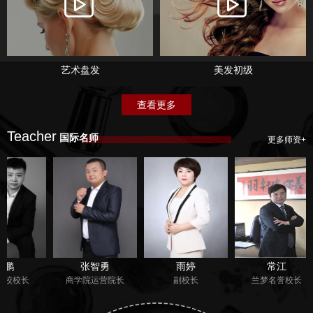
艺术盘发
美发初级
查看更多
Teacher
国际名师
更多师资+
张智勇
雨婷
常江
长
商学院运营院长
副校长
兰梦名誉校长